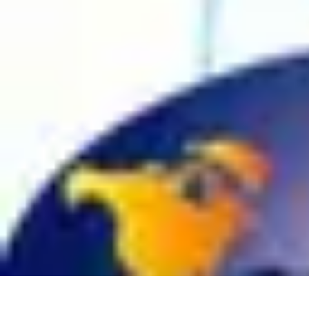
Transferts en Direct Foot
Éducation
Analyses
Guide Pratique
Comparaisons
Top
Transferts en Direct Foot