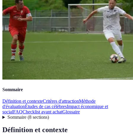
Sommaire
Définition et contexte
Critères d'attraction
Méthode
d'évaluation
Études de cas célèbres
Impact économique et
social
FAQ
Checklist avant achat
Glossaire
Sommaire
(
8
sections
)
Définition et contexte