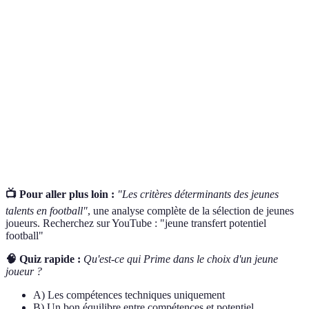
Terme
Définition
Professionnel chargé de repérer les
Scout
talents
Vision du jeu
Capacité à lire et anticiper le jeu
Potentiel de
Capacité d'un joueur à s'améliorer
progression
📺 Pour aller plus loin :
"Les critères déterminants des jeunes
talents en football"
, une analyse complète de la sélection de jeunes
joueurs. Recherchez sur YouTube : "jeune transfert potentiel
football"
🧠 Quiz rapide :
Qu'est-ce qui Prime dans le choix d'un jeune
joueur ?
A) Les compétences techniques uniquement
B) Un bon équilibre entre compétences et potentiel