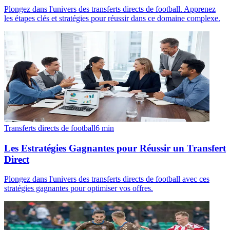
Plongez dans l'univers des transferts directs de football. Apprenez
les étapes clés et stratégies pour réussir dans ce domaine complexe.
Transferts directs de football
6
min
Les Estratégies Gagnantes pour Réussir un Transfert
Direct
Plongez dans l'univers des transferts directs de football avec ces
stratégies gagnantes pour optimiser vos offres.