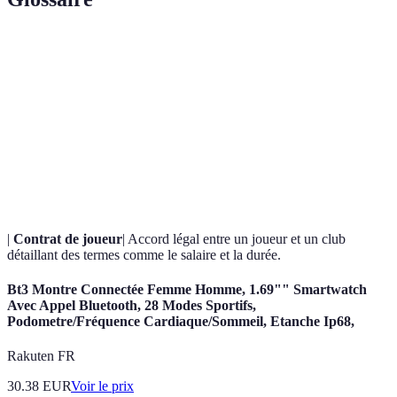
Terme
Définition
Transfert
Processus de changement de club pour un joueur,
direct
sans intermédiaire.
Agent de
Un professionnel qui représente les intérêts des
joueurs
joueurs lors des négociations.
|
Contrat de joueur
| Accord légal entre un joueur et un club
détaillant des termes comme le salaire et la durée.
Bt3 Montre Connectée Femme Homme, 1.69"" Smartwatch
Avec Appel Bluetooth, 28 Modes Sportifs,
Podometre/Fréquence Cardiaque/Sommeil, Etanche Ip68,
Rakuten FR
30.38
EUR
Voir le prix