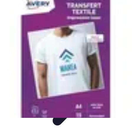
Transferts en Direct Foot
Éducation
Analyses
Guide Pratique
Comparaisons
Top
Transferts en Direct Foot