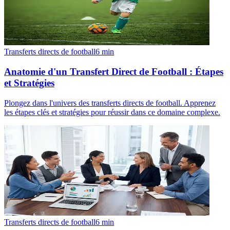
Transferts directs de football
6
min
Anatomie d'un Transfert Direct de Football : Étapes
et Stratégies
Plongez dans l'univers des transferts directs de football. Apprenez
les étapes clés et stratégies pour réussir dans ce domaine complexe.
Transferts directs de football
6
min