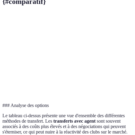
{#comparatif}
Critère
Transfert direct
Transfert avec agent
Trans
Coûts
Bas
Élevés
Modé
Temps de
Rapide
Lent
Varia
négociation
Transparence
Élevée
Faible
Moye
Risque de
Faible
Élevé
Faibl
conflit
### Analyse des options
Le tableau ci-dessus présente une vue d'ensemble des différentes
méthodes de transfert. Les
transferts avec agent
sont souvent
associés à des coûts plus élevés et à des négociations qui peuvent
s'éterniser, ce qui peut nuire à la réactivité des clubs sur le marché.