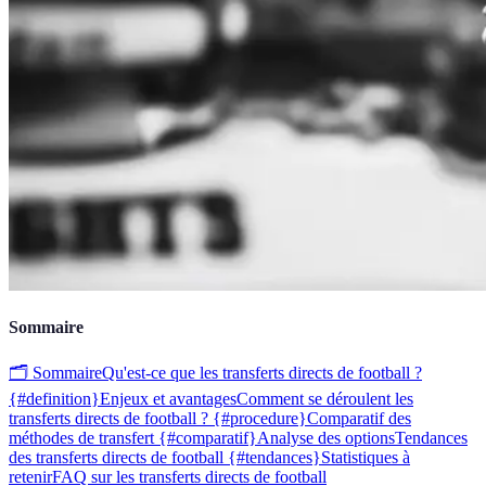
Sommaire
🗂️ Sommaire
Qu'est-ce que les transferts directs de football ?
{#definition}
Enjeux et avantages
Comment se déroulent les
transferts directs de football ? {#procedure}
Comparatif des
méthodes de transfert {#comparatif}
Analyse des options
Tendances
des transferts directs de football {#tendances}
Statistiques à
retenir
FAQ sur les transferts directs de football